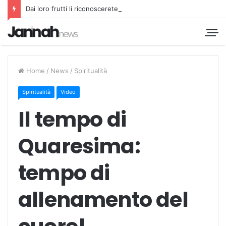
Dai loro frutti li riconoscerete
Home
/
News
/
Spiritualità
Spiritualità
Video
Il tempo di
Quaresima:
tempo di
allenamento del