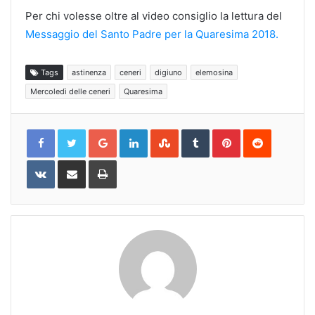
Per chi volesse oltre al video consiglio la lettura del
Messaggio del Santo Padre per la Quaresima 2018.
Tags
astinenza
ceneri
digiuno
elemosina
Mercoledì delle ceneri
Quaresima
Google+
LinkedIn
StumbleUpon
Tumblr
Pinterest
Reddit
VKontakte
Share
Print
via
Email