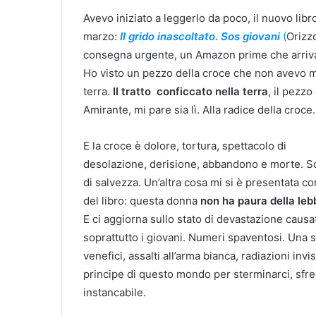
Avevo iniziato a leggerlo da poco, il nuovo libro 
marzo:
Il grido inascoltato.
Sos giovani
(
Orizzo
consegna urgente, un Amazon prime che arriva
Ho visto un pezzo della croce che non avevo ma
terra.
Il tratto conficcato nella terra
, il pezzo
Amirante, mi pare sia lì. Alla radice della croc
E la croce è dolore, tortura, spettacolo di
desolazione, derisione, abbandono e morte. Solo
di salvezza. Un’altra cosa mi si è presentata 
del libro: questa donna
non ha paura della leb
E ci aggiorna sullo stato di devastazione causa
soprattutto i giovani. Numeri spaventosi. Una s
venefici, assalti all’arma bianca, radiazioni invisi
principe di questo mondo per sterminarci, sfre
instancabile.