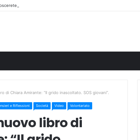
onoscerete
o di Chiara Amirante: “Il grido inascoltato. SOS giovani”.
nsieri e Riflessioni
Società
Video
Volontariato
uovo libro di
 “Il grido