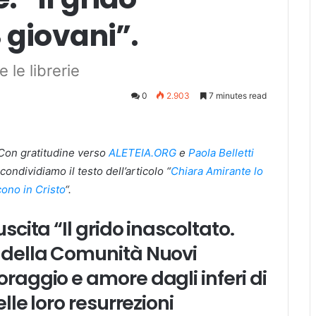
 giovani”.
 le librerie
0
2.903
7 minutes read
Con gratitudine verso
ALETEIA.ORG
e
Paola Belletti
ondividiamo il testo dell’articolo “
Chiara Amirante lo
scono in Cristo
“.
uscita “Il grido inascoltato.
e della Comunità Nuovi
oraggio e amore dagli inferi di
elle loro resurrezioni