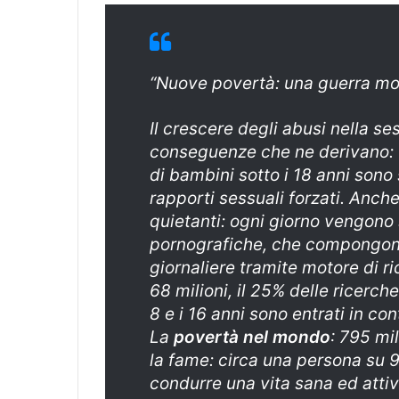
“Nuove povertà: una guerra mon
Il cresce­re degli abusi nella s
conseguenze che ne derivano: 1
di bambini sotto i 18 anni sono 
rapporti sessuali forzati. Anche
quietanti: ogni giorno vengono 
pornografiche, che compongono 
giornaliere tramite motore di ri
68 milio­ni, il 25% delle ricerche
8 e i 16 anni sono entrati in co
La
povertà nel mondo
: 795 mi
la fame: circa una persona su 9
condurre una vita sana ed atti