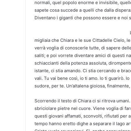
normali, quel popolo enorme e invisibile, quelle
sapete cosa succede a quelli che dalla disper
Diventano i giganti che possono essere e noi 
migliaia che Chiara e le sue Cittadelle Cielo, 
verrà voglia di conoscerle tutte, di sapere delle
saliti; e poi vorrete diventare amici di questi n
schiaccianti della potenza assoluta, dirompent
istante, ci stia amando. Ci stia cercando e br
vali. Tu vai bene così, io ti amo. Io ti guarirò. I
sudore, per te. Un’altalena gioiosa, finalmente, 
Scorrendo il testo di Chiara ci si ritrova umani
sbriciolare pietre nel cuore. Viene voglia di far
questi giovani affamati, sconvolti, rifiutati per
tempo hanno eretto dighe a separare il lago arti