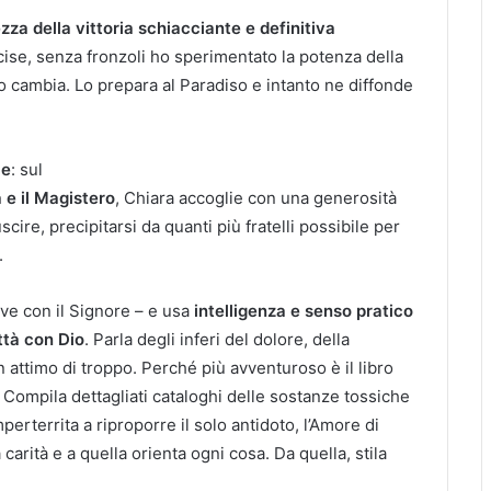
ezza della vittoria schiacciante e definitiva
cise, senza fronzoli ho sperimentato la potenza della
lo cambia. Lo prepara al Paradiso e intanto ne diffonde
le
: sul
a e il Magistero
, Chiara accoglie con una generosità
cire, precipitarsi da quanti più fratelli possibile per
.
ive con il Signore – e usa
intelligenza e senso pratico
ttà con Dio
. Parla degli inferi del dolore, della
n attimo di troppo. Perché più avventuroso è il libro
 Compila dettagliati cataloghi delle sostanze tossiche
perterrita a riproporre il solo antidoto, l’Amore di
 carità e a quella orienta ogni cosa. Da quella, stila