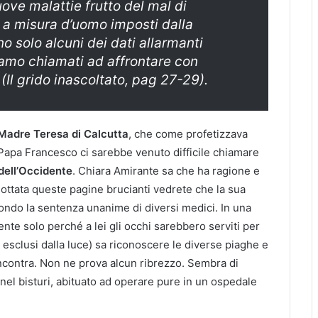
ove malattie frut­to del
mal di
 a misura d’uomo imposti dalla
o solo alcuni dei dati allarmanti
 siamo chia­mati ad affrontare con
 (
Il grido inascoltato
, pag 27-29).
Madre Teresa di Calcutta
, che come profetizzava
Papa Francesco ci sarebbe venuto difficile chiamare
 dell’Occidente
. Chiara Amirante sa che ha ragione e
ottata queste pagine brucianti vedrete che la sua
condo la sentenza unanime di diversi medici. In una
te solo perché a lei gli occhi sarebbero serviti per
hi esclusi dalla luce) sa riconoscere le diverse piaghe e
 incontra. Non ne prova alcun ribrezzo. Sembra di
nel bisturi, abituato ad operare pure in un ospedale