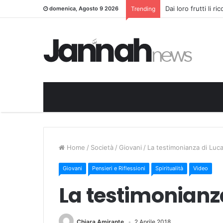
Dai loro frutti li r
domenica, Agosto 9 2026
Trending
Home
/
Società
/
Giovani
/
La testimonianza di Luc
Giovani
Pensieri e Riflessioni
Spiritualità
Video
La testimonianz
Chiara Amirante
2 Aprile 2018