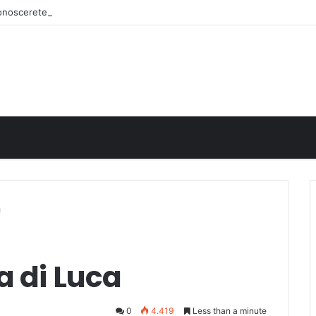
iconoscerete
a
a di Luca
0
4.419
Less than a minute