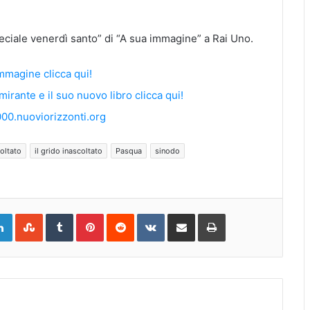
eciale venerdì santo” di “A sua immagine” a Rai Uno.
mmagine clicca qui!
rante e il suo nuovo libro clicca qui!
00.nuoviorizzonti.org
oltato
il grido inascoltato
Pasqua
sinodo
gle+
LinkedIn
StumbleUpon
Tumblr
Pinterest
Reddit
VKontakte
Share
Print
via
Email