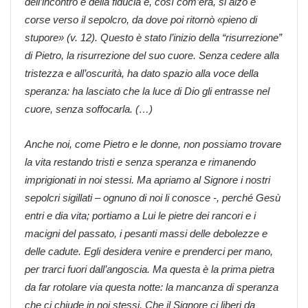
dell’incontro e della fiducia e, così com’era, si alzò e
corse verso il sepolcro, da dove poi ritornò «pieno di
stupore» (v. 12). Questo è stato l’inizio della “risurrezione”
di Pietro, la risurrezione del suo cuore. Senza cedere alla
tristezza e all’oscurità, ha dato spazio alla voce della
speranza: ha lasciato che la luce di Dio gli entrasse nel
cuore, senza soffocarla. (…)
Anche noi, come Pietro e le donne, non possiamo trovare
la vita restando tristi e senza speranza e rimanendo
imprigionati in noi stessi. Ma apriamo al Signore i nostri
sepolcri sigillati – ognuno di noi li conosce -, perché Gesù
entri e dia vita; portiamo a Lui le pietre dei rancori e i
macigni del passato, i pesanti massi delle debolezze e
delle cadute. Egli desidera venire e prenderci per mano,
per trarci fuori dall’angoscia. Ma questa è la prima pietra
da far rotolare via questa notte: la mancanza di speranza
che ci chiude in noi stessi. Che il Signore ci liberi da