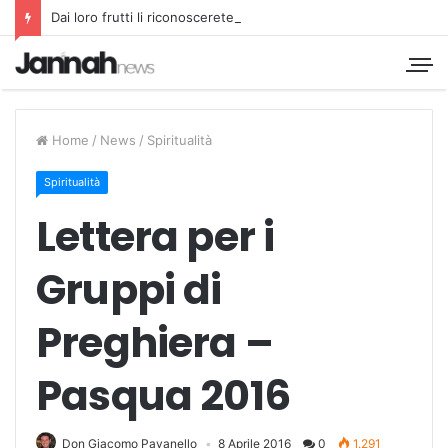
Dai loro frutti li riconoscerete
Home
/
News
/
Spiritualità
Spiritualità
Lettera per i
Gruppi di
Preghiera –
Pasqua 2016
Don Giacomo Pavanello
8 Aprile 2016
0
1.291