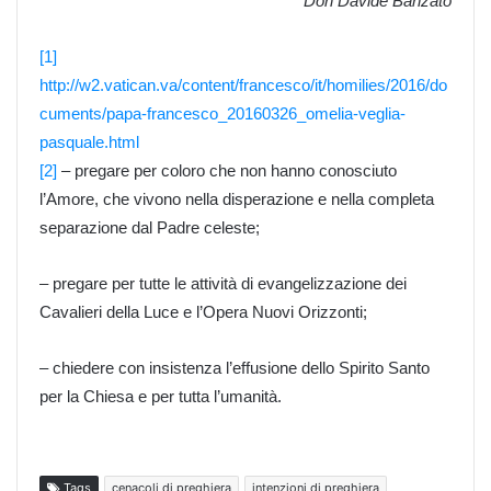
Don Davide Banzato
[1]
http://w2.vatican.va/content/francesco/it/homilies/2016/do
cuments/papa-francesco_20160326_omelia-veglia-
pasquale.html
[2]
– pregare per coloro che non hanno conosciuto
l’Amore, che vivono nella disperazione e nella completa
separazione dal Padre celeste;
– pregare per tutte le attività di evangelizzazione dei
Cavalieri della Luce e l’Opera Nuovi Orizzonti;
– chiedere con insistenza l’effusione dello Spirito Santo
per la Chiesa e per tutta l’umanità.
Tags
cenacoli di preghiera
intenzioni di preghiera