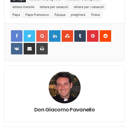
lettera mensile
lettera per cenacoli
lettera per i cenacoli
Papa
Papa Francesco
Pasqua
preghiera
Triduo
Google+
LinkedIn
StumbleUpon
Tumblr
Pinterest
Reddit
VKontakte
Share
Print
via
Email
Don Giacomo Pavanello