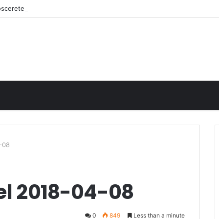
noscerete
4-08
del 2018-04-08
0
849
Less than a minute