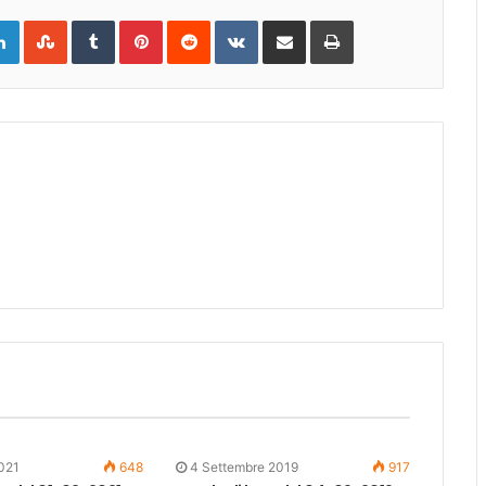
gle+
LinkedIn
StumbleUpon
Tumblr
Pinterest
Reddit
VKontakte
Share
Print
via
Email
2021
648
4 Settembre 2019
917