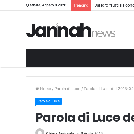
Dai loro frutti li rico
sabato, Agosto 8 2026
Trending
Home
/
Parola di Luce
/
Parola di Luce del 2018-0
Parola di Luce
Parola di Luce 
Chiara Amirante
8 Aprile 2018