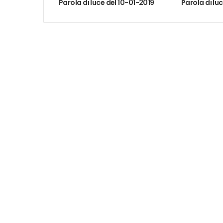
Parola di luce del 10-01-2019
Parola di lu