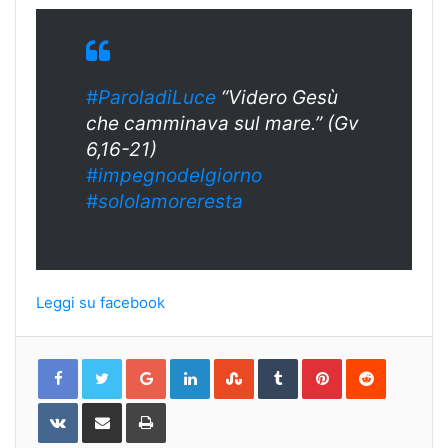
#ParoladiLuce
“Videro Gesù
che camminava sul mare.” (Gv
6,16-21)
#impegnodelgiorno
#sololamoreresta
Leggi su facebook
Google+
LinkedIn
StumbleUpon
Tumblr
Pinterest
Reddit
VKontakte
Share
Print
via
Email