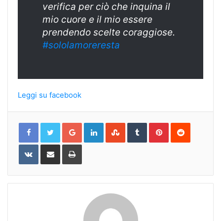
verifica per ciò che inquina il
mio cuore e il mio essere
prendendo scelte coraggiose.
#sololamoreresta
Leggi su facebook
Google+
LinkedIn
StumbleUpon
Tumblr
Pinterest
Reddit
VKontakte
Share
Print
via
Email