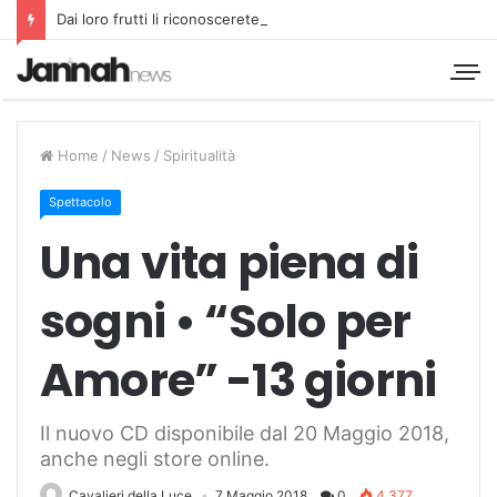
Dai loro frutti li riconoscerete
Home
/
News
/
Spiritualità
Spettacolo
Una vita piena di
sogni • “Solo per
Amore” -13 giorni
Il nuovo CD disponibile dal 20 Maggio 2018,
anche negli store online.
Cavalieri della Luce
7 Maggio 2018
0
4.377