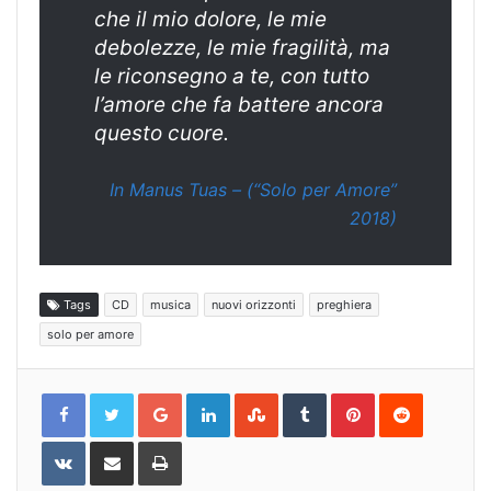
che il mio dolore, le mie
debolezze, le mie fragilità, ma
le riconsegno a te, con tutto
l’amore che fa battere ancora
questo cuore.
In Manus Tuas – (“Solo per Amore”
2018)
Tags
CD
musica
nuovi orizzonti
preghiera
solo per amore
Google+
LinkedIn
StumbleUpon
Tumblr
Pinterest
Reddit
VKontakte
Share
Print
via
Email