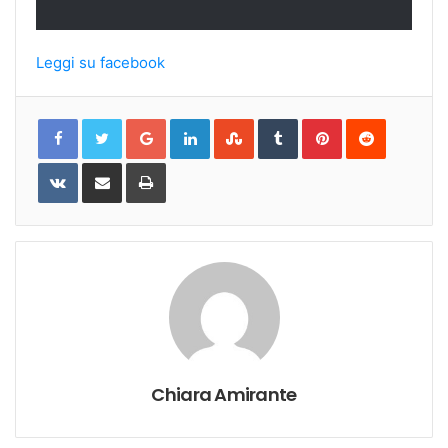
Leggi su facebook
Google+
LinkedIn
StumbleUpon
Tumblr
Pinterest
Reddit
VKontakte
Share
Print
via
Email
Chiara Amirante