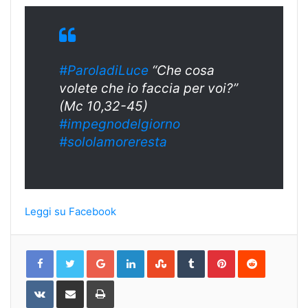
#ParoladiLuce
“Che cosa
volete che io faccia per voi?”
(Mc 10,32-45)
#impegnodelgiorno
#sololamoreresta
Leggi su Facebook
Google+
LinkedIn
StumbleUpon
Tumblr
Pinterest
Reddit
VKontakte
Share
Print
via
Email