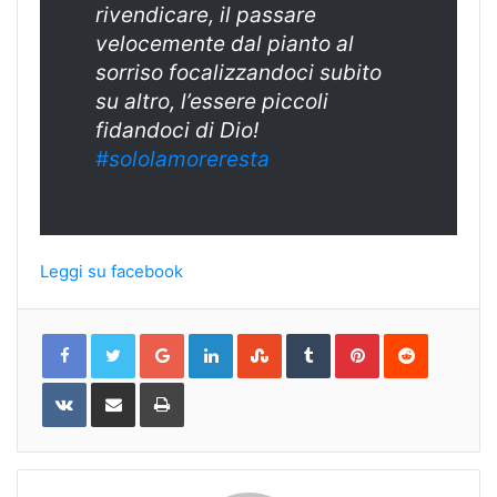
rivendicare, il passare
velocemente dal pianto al
sorriso focalizzandoci subito
su altro, l’essere piccoli
fidandoci di Dio!
#sololamoreresta
Leggi su facebook
Google+
LinkedIn
StumbleUpon
Tumblr
Pinterest
Reddit
VKontakte
Share
Print
via
Email