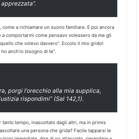
 apprezzata”.
 come a richiamare un suono familiare. E poi ancora
re e a comportarmi come pensavo volessero da me gli
quello che volevo davvero”. Eccolo il mio grido!
 ho anch’io bisogno di te”.
a, porgi l’orecchio alla mia supplica,
iustizia rispondimi” (Sal 142,1).
 tanto tempo, inascoltato dagli altri, ma in primis
ascoltare una persona che grida? Facile tapparsi le
uzioni immediate, dire di no all’ascolto, rimandare a