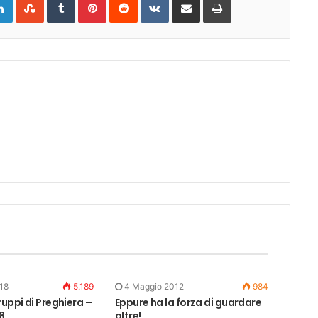
via
Email
018
5.189
4 Maggio 2012
984
ruppi di Preghiera –
Eppure ha la forza di guardare
8
oltre!