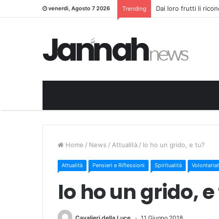
Dai loro frutti li ric
venerdì, Agosto 7 2026
Trending
Home
/
News
/
Attualità
/
Io ho un grido, e tu?
Attualità
Pensieri e Riflessioni
Spiritualità
Volontaria
Io ho un grido, e
Cavalieri della Luce
11 Giugno 2018