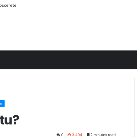
onoscerete
to
 tu?
0
3.494
2 minutes read