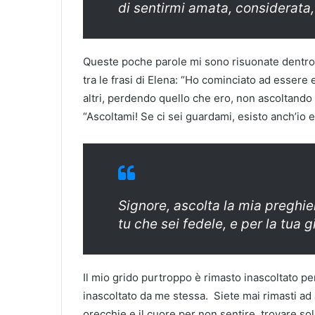
di sentirmi amata, considerata,
Queste poche parole mi sono risuonate dentro,
tra le frasi di Elena: “Ho cominciato ad esse
altri, perdendo quello che ero, non ascoltando 
“Ascoltami! Se ci sei guardami, esisto anch’io e
Signore, ascolta la mia preghier
tu che sei fedele, e per la tua g
Il mio grido purtroppo è rimasto inascoltato per
inascoltato da me stessa. Siete mai rimasti ad 
orecchie e il cuore per non sentire, trovare sol