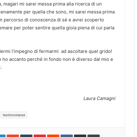
à, magari mi sarei messa prima alla ricerca di un
pienamente per quella che sono, mi sarei messa prima
a un percorso di conoscenza di sé e avrei scoperto
emare per poter sentire quella gioia piena di cui parla
ndermi l’impegno di fermarmi ad ascoltare quel grido!
che ho accanto perché in fondo non è diverso dal mio e
.
Laura Camagni
testimonianze
gle+
LinkedIn
StumbleUpon
Tumblr
Pinterest
Reddit
VKontakte
Share
Print