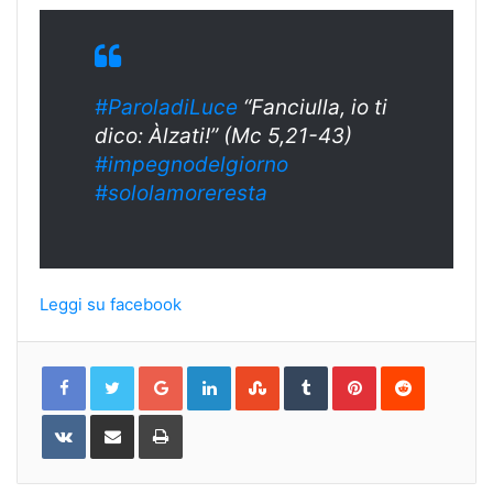
#ParoladiLuce
“Fanciulla, io ti
dico: Àlzati!” (Mc 5,21-43)
#impegnodelgiorno
#sololamoreresta
Leggi su facebook
Google+
LinkedIn
StumbleUpon
Tumblr
Pinterest
Reddit
VKontakte
Share
Print
via
Email