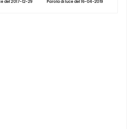
ce del 2017-12-29
Parola di luce del 16-04-2019