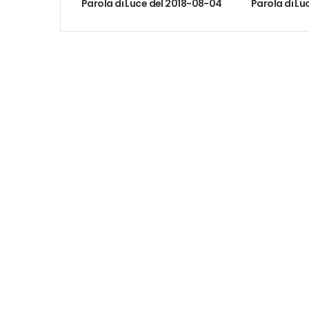
Parola di Luce del 2018-08-04
Parola di Lu