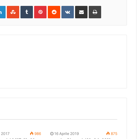
gle+
LinkedIn
StumbleUpon
Tumblr
Pinterest
Reddit
VKontakte
Share
Print
via
Email
 2017
986
16 Aprile 2019
875