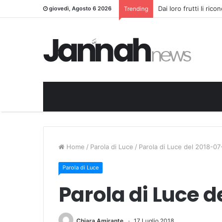
Dai loro frutti li ric
giovedì, Agosto 6 2026
Trending
Home
/
Parola di Luce
/
Parola di Luce del 2018-07
Parola di Luce
Parola di Luce d
Chiara Amirante
17 Luglio 2018