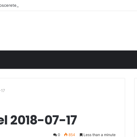
onoscerete
-17
el 2018-07-17
0
854
Less than a minute