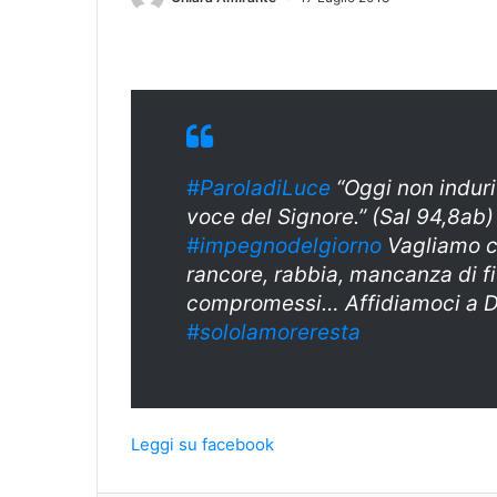
#ParoladiLuce
“Oggi non indurit
voce del Signore.” (Sal 94,8ab)
#impegnodelgiorno
Vagliamo co
rancore, rabbia, mancanza di f
compromessi… Affidiamoci a D
#sololamoreresta
Leggi su facebook