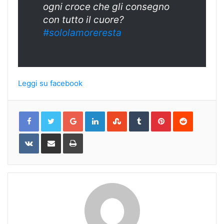
ogni croce che gli consegno
con tutto il cuore?
#sololamoreresta
Leggi su facebook
Google+
LinkedIn
StumbleUpon
Tumblr
Pinterest
Reddit
VKontakte
Share
Print
via
Email