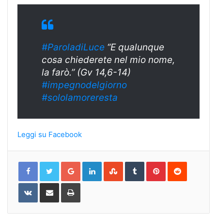
#ParoladiLuce
“E qualunque
cosa chiederete nel mio nome,
la farò.” (Gv 14,6-14)
#
impegnodelgiorn
o
#sololamoreresta
Leggi su Facebook
Google+
LinkedIn
StumbleUpon
Tumblr
Pinterest
Reddit
VKontakte
Share
Print
via
Email