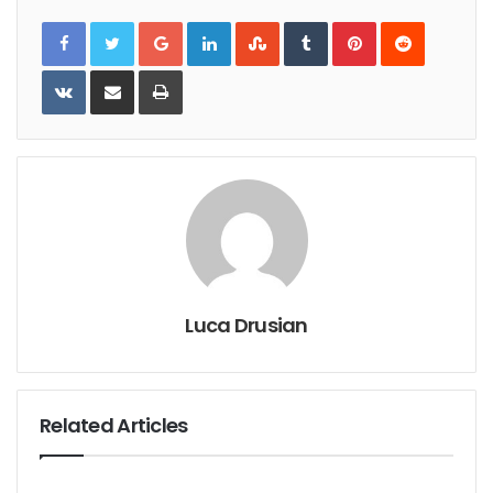
Google+
LinkedIn
StumbleUpon
Tumblr
Pinterest
Reddit
VKontakte
Share
Print
via
Email
Luca Drusian
Related Articles