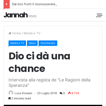
Dai loro frutti li riconoscerete
Home
/
Media e TV
Media e TV
News
Volontariato
Dio ci dà una
chance
Intervista alla regista de "Le Ragioni della
Speranza"
Luca Drusian
23 Luglio 2018
0
8.738
2 minutes read