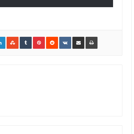
gle+
LinkedIn
StumbleUpon
Tumblr
Pinterest
Reddit
VKontakte
Share
Print
via
Email