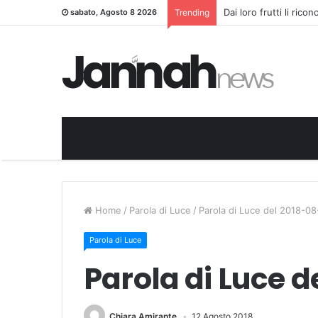
Dai loro frutti li rico
sabato, Agosto 8 2026
Trending
Home
/
Parola di Luce
/
Parola di Luce del 2018-08
Parola di Luce
Parola di Luce d
Chiara Amirante
12 Agosto 2018