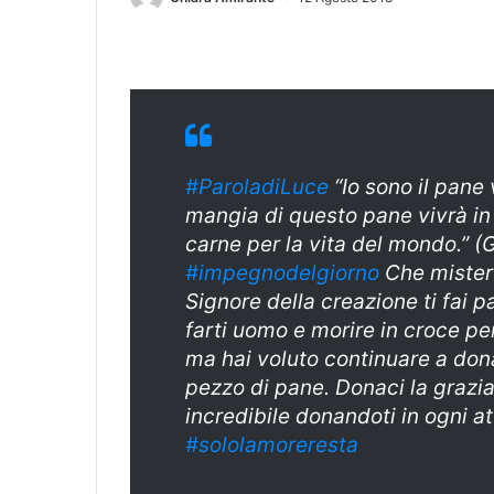
#ParoladiLuce
“Io sono il pane 
mangia di questo pane vivrà in 
carne per la vita del mondo.” (
#impegnodelgiorno
Che mistero
Signore della creazione ti fai p
farti uomo e morire in croce per
ma hai voluto continuare a don
pezzo di pane. Donaci la grazi
incredibile donandoti in ogni at
#sololamoreresta