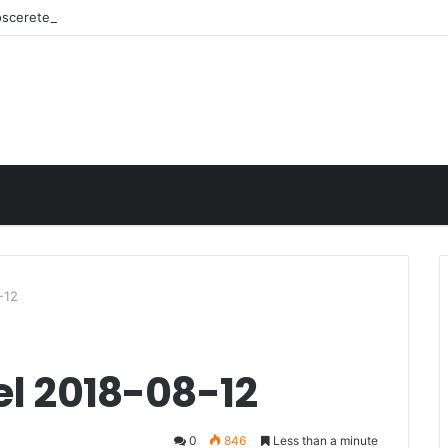
noscerete
-12
el 2018-08-12
0
846
Less than a minute