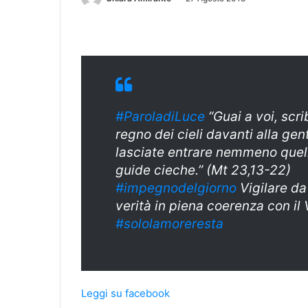
#ParoladiLuce
“Guai a voi, scrib
regno dei cieli davanti alla gent
lasciate entrare nemmeno quelli
guide cieche.” (Mt 23,13-22)
#impegnodelgiorno
Vigilare da 
verità in piena coerenza con il
#sololamoreresta
Leggi su facebook