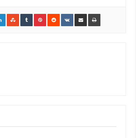
gle+
LinkedIn
StumbleUpon
Tumblr
Pinterest
Reddit
VKontakte
Share
Print
via
Email