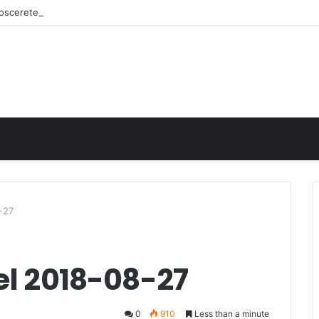
onoscerete
-27
el 2018-08-27
0
910
Less than a minute