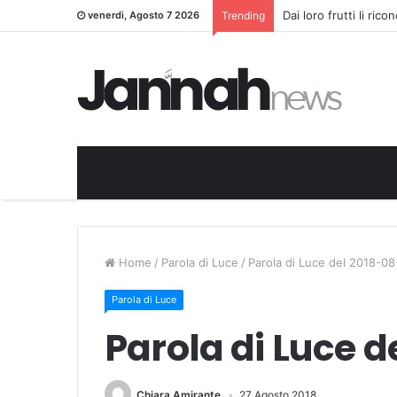
Dai loro frutti li ric
venerdì, Agosto 7 2026
Trending
Home
/
Parola di Luce
/
Parola di Luce del 2018-08
Parola di Luce
Parola di Luce d
Chiara Amirante
27 Agosto 2018