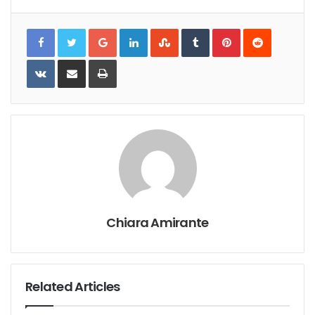
Google+
LinkedIn
StumbleUpon
Tumblr
Pinterest
Reddit
VKontakte
Share
Print
via
Email
Chiara Amirante
Related Articles