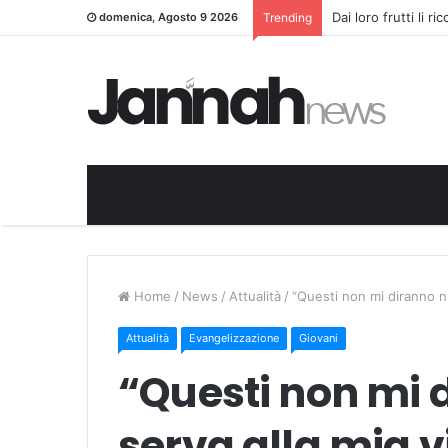
Dai loro frutti li r
domenica, Agosto 9 2026
Trending
Home
/
News
/
Attualità
/
“Questi non mi diranno nu
Attualità
Evangelizzazione
Giovani
“Questi non mi 
serva alla mia v