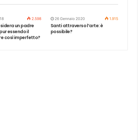
18
2.598
26 Gennaio 2020
1.915
sidera un padre
Santi attraverso l’arte: è
 pur essendo il
possibile?
e così imperfetto?