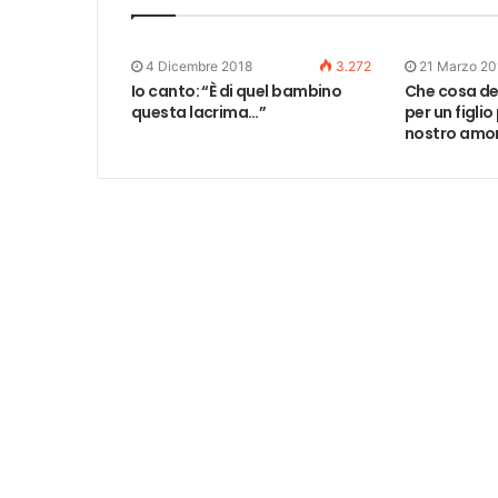
4 Dicembre 2018
3.272
21 Marzo 20
Io canto: “È di quel bambino
Che cosa de
questa lacrima…”
per un figlio
nostro amor