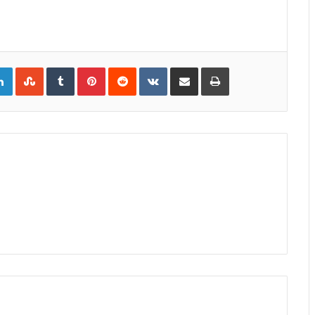
gle+
LinkedIn
StumbleUpon
Tumblr
Pinterest
Reddit
VKontakte
Share
Print
via
Email