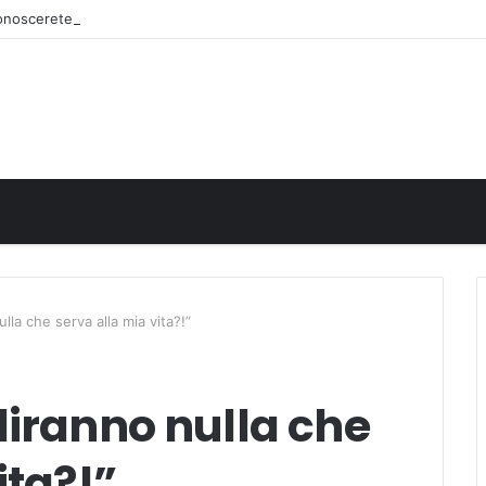
iconoscerete
lla che serva alla mia vita?!”
diranno nulla che
ita?!”