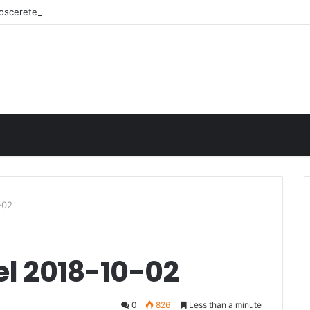
onoscerete
-02
el 2018-10-02
0
826
Less than a minute