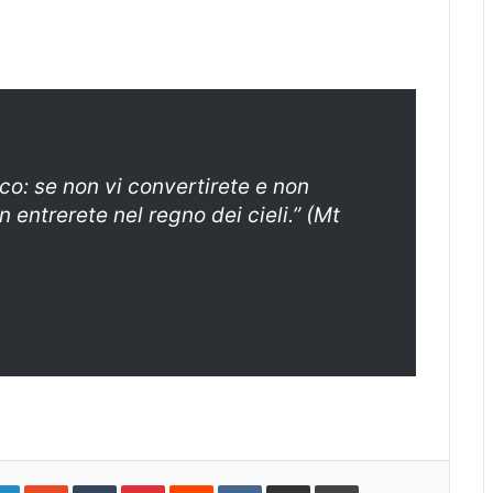
dico: se non vi convertirete e non
 entrerete nel regno dei cieli.” (Mt
gle+
LinkedIn
StumbleUpon
Tumblr
Pinterest
Reddit
VKontakte
Share
Print