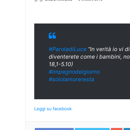
#ParoladiLuce
“In verità io vi 
diventerete come i bambini, non
18,1-5.10)
#impegnodelgiorno
#sololamoreresta
Leggi su facebook
Goo