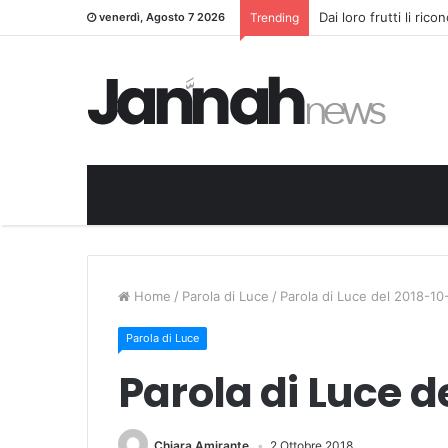
Dai loro frutti li ric
venerdì, Agosto 7 2026
Trending
Home
/
Parola di Luce
/
Parola di Luce del 2018-10
Parola di Luce
Parola di Luce d
Chiara Amirante
2 Ottobre 2018