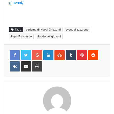
giovani/
Tags
carisma di Nuovi Orizzonti
evangelizzazione
Papa Francesco
sinodo sui giovani
Google+
LinkedIn
StumbleUpon
Tumblr
Pinterest
Reddit
VKontakte
Share
Print
via
Email