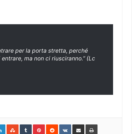
trare per la porta stretta, perché
i entrare, ma non ci riusciranno.” (Lc
gle+
LinkedIn
StumbleUpon
Tumblr
Pinterest
Reddit
VKontakte
Share
Print
via
Email