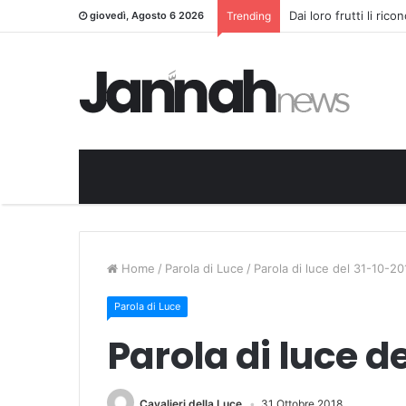
Dai loro frutti li ric
giovedì, Agosto 6 2026
Trending
Home
/
Parola di Luce
/
Parola di luce del 31-10-20
Parola di Luce
Parola di luce d
Cavalieri della Luce
31 Ottobre 2018