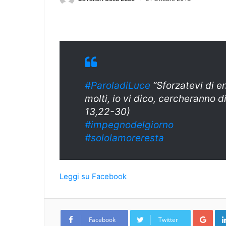
#ParoladiLuce
“Sforzatevi di en
molti, io vi dico, cercheranno d
13,22-30)
#
impegnodelgiorn
o
#sololamoreresta
Leggi su Facebook
Goo
Facebook
Twitter