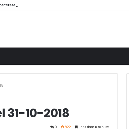
onoscerete
18
el 31-10-2018
0
822
Less than a minute