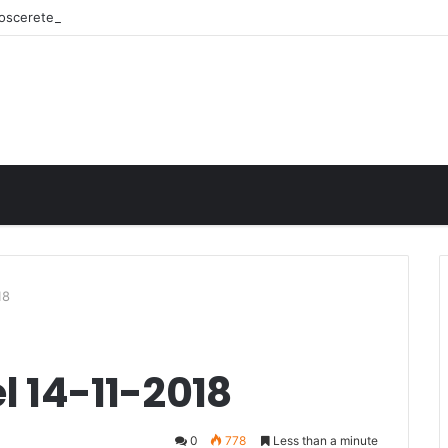
onoscerete
18
l 14-11-2018
0
778
Less than a minute