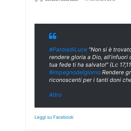
#ParoladiLuce
“Non si è trovat
rendere gloria a Dio, all’infuori 
tua fede ti ha salvato!” (Lc 17,1
#
impegnodelgiorn
o
Rendere gra
riconoscenti per i tanti doni c
Altro
Leggi su Facebook