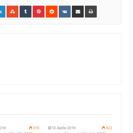
gle+
LinkedIn
StumbleUpon
Tumblr
Pinterest
Reddit
VKontakte
Share
Print
via
Email
019
918
12 Aprile 2019
922