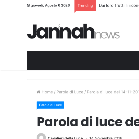
Dai loro frutti li ric
giovedì, Agosto 6 2026
Trending
Home
/
Parola di Luce
/
Parola di luce del 14-11-20
Parola di Luce
Parola di luce de
Cavalieri della Luce
14 Novembre 2018