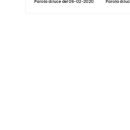
Parola di luce del 06-02-2020
Parola di lu