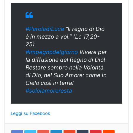
#ParoladiLuce
“Il regno di Dio
è in mezzo a voi.” (Lc 17,20-
25)
#
impegnodelgiorn
o
Vivere per
la diffusione del Regno di Dio!
Restare sempre nella Volontà
di Dio, nel Suo Amore: come in
Cielo così in terra!
#sololamoreresta
Leggi su Facebook
Google+
LinkedIn
StumbleUpon
Tumblr
Pinterest
Reddit