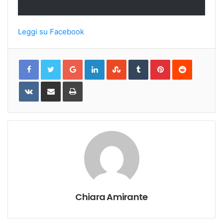
Leggi su Facebook
Google+
LinkedIn
StumbleUpon
Tumblr
Pinterest
Reddit
VKontakte
Share
Print
via
Email
Chiara Amirante