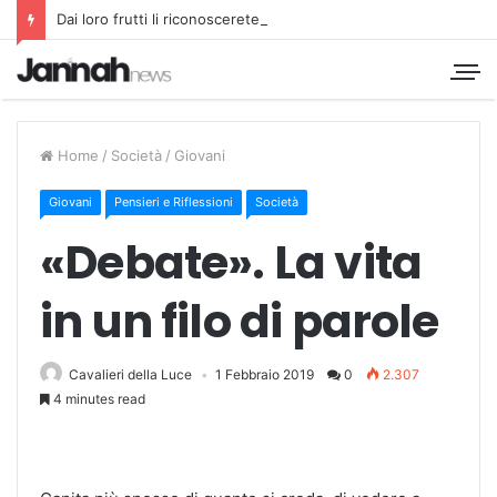
Dai loro frutti li riconoscerete
Home
/
Società
/
Giovani
Giovani
Pensieri e Riflessioni
Società
«Debate». La vita
in un filo di parole
Cavalieri della Luce
1 Febbraio 2019
0
2.307
4 minutes read