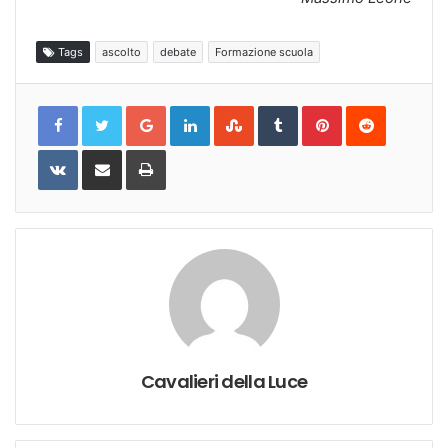
Tags
ascolto
debate
Formazione scuola
Google+
LinkedIn
StumbleUpon
Tumblr
Pinterest
Reddit
VKontakte
Share
Print
via
Email
Cavalieri della Luce