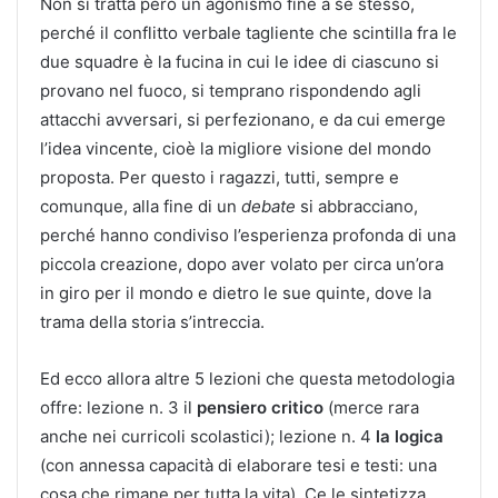
Non si tratta però un agonismo fine a se stesso,
perché il conflitto verbale tagliente che scintilla fra le
due squadre è la fucina in cui le idee di ciascuno si
provano nel fuoco, si temprano rispondendo agli
attacchi avversari, si perfezionano, e da cui emerge
l’idea vincente, cioè la migliore visione del mondo
proposta. Per questo i ragazzi, tutti, sempre e
comunque, alla fine di un
debate
si abbracciano,
perché hanno condiviso l’esperienza profonda di una
piccola creazione, dopo aver volato per circa un’ora
in giro per il mondo e dietro le sue quinte, dove la
trama della storia s’intreccia.
Ed ecco allora altre 5 lezioni che questa metodologia
offre: lezione n. 3 il
pensiero critico
(merce rara
anche nei curricoli scolastici); lezione n. 4
la logica
(con annessa capacità di elaborare tesi e testi: una
cosa che rimane per tutta la vita). Ce le sintetizza