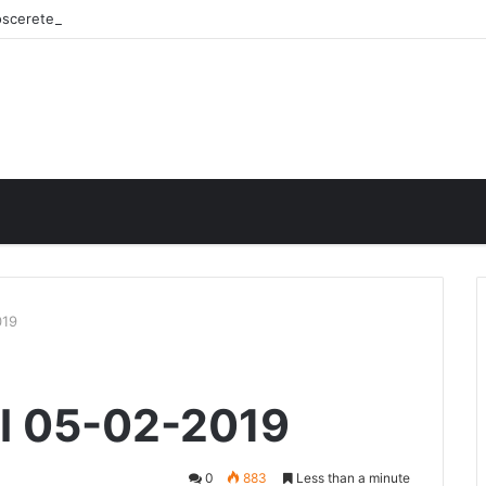
noscerete
019
el 05-02-2019
0
883
Less than a minute