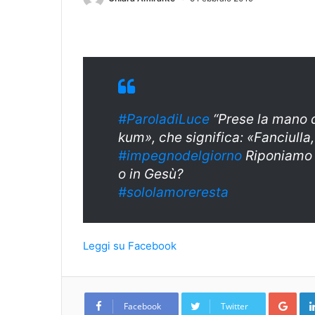
#ParoladiLuce
“Prese la mano d
kum», che significa: «Fanciulla, 
#
impegnodelgiorn
o
Riponiamo f
o in Gesù?
#sololamoreresta
Leggi su Facebook
Goo
Facebook
Twitter