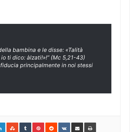
ella bambina e le disse: «Talità
io ti dico: àlzati!»!” (Mc 5,21-43)
iducia principalmente in noi stessi
gle+
LinkedIn
StumbleUpon
Tumblr
Pinterest
Reddit
VKontakte
Share
Print
via
Email