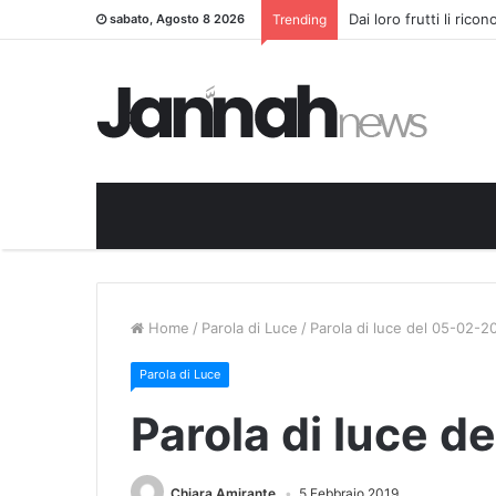
Dai loro frutti li rico
sabato, Agosto 8 2026
Trending
Home
/
Parola di Luce
/
Parola di luce del 05-02-2
Parola di Luce
Parola di luce d
Chiara Amirante
5 Febbraio 2019