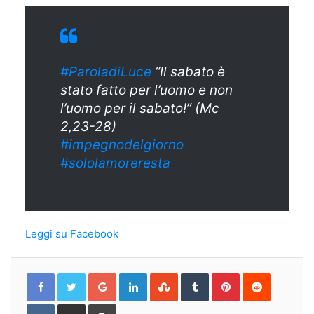
#ParoladiLuce
“Il sabato è
stato fatto per l’uomo e non
l’uomo per il sabato!” (Mc
2,23-28)
#
impegnodelgiorn
o
#sololamoreresta
Leggi su Facebook
Google+
LinkedIn
StumbleUpon
Tumblr
Pinterest
Reddit
VKontakte
Share
Print
via