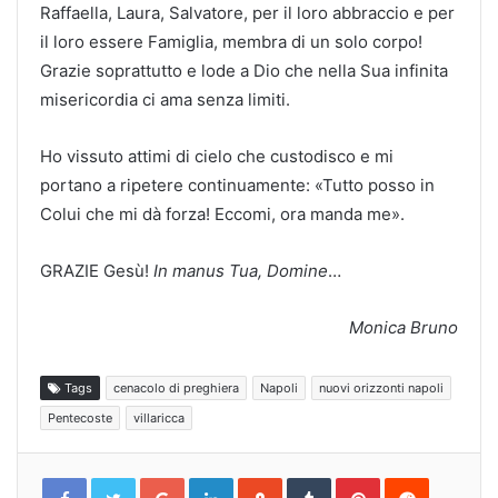
Raffaella, Laura, Salvatore, per il loro abbraccio e per
il loro essere Famiglia, membra di un solo corpo!
Grazie soprattutto e lode a Dio che nella Sua infinita
misericordia ci ama senza limiti.
Ho vissuto attimi di cielo che custodisco e mi
portano a ripetere continuamente: «Tutto posso in
Colui che mi dà forza! Eccomi, ora manda me».
GRAZIE Gesù!
In manus Tua, Domine
…
Monica Bruno
Tags
cenacolo di preghiera
Napoli
nuovi orizzonti napoli
Pentecoste
villaricca
Google+
LinkedIn
StumbleUpon
Tumblr
Pinterest
Reddit