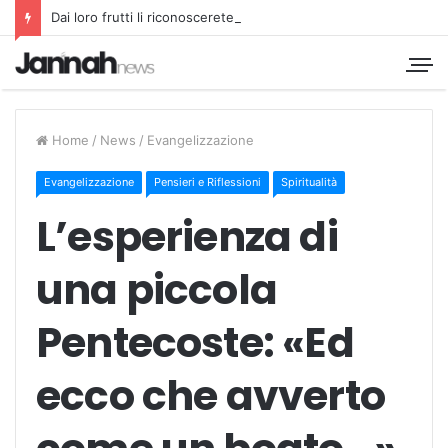
Dai loro frutti li riconoscerete
Home
/
News
/
Evangelizzazione
Evangelizzazione
Pensieri e Riflessioni
Spiritualità
L’esperienza di
una piccola
Pentecoste: «Ed
ecco che avverto