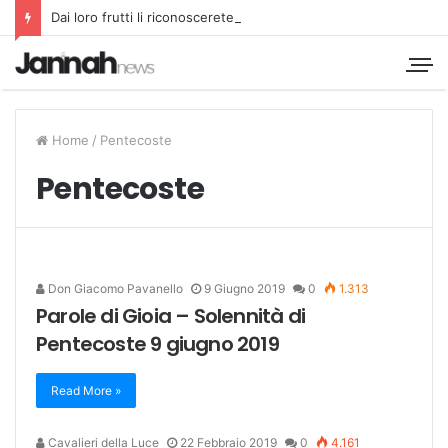
Dai loro frutti li riconoscerete
Home
/
Pentecoste
Pentecoste
Don Giacomo Pavanello
9 Giugno 2019
0
1.313
Parole di Gioia – Solennità di
Pentecoste 9 giugno 2019
Read More »
Cavalieri della Luce
22 Febbraio 2019
0
4.161