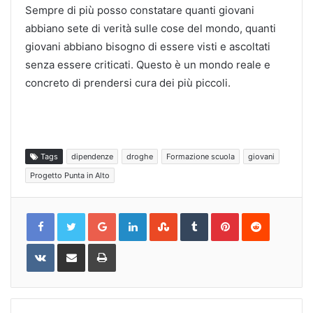
Sempre di più posso constatare quanti giovani
abbiano sete di verità sulle cose del mondo, quanti
giovani abbiano bisogno di essere visti e ascoltati
senza essere criticati. Questo è un mondo reale e
concreto di prendersi cura dei più piccoli.
Tags
dipendenze
droghe
Formazione scuola
giovani
Progetto Punta in Alto
Google+
LinkedIn
StumbleUpon
Tumblr
Pinterest
Reddit
VKontakte
Share
Print
via
Email