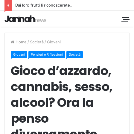
Dai loro frutti li riconoscerete
Home
/
Società
/
Giovani
Giovani
Pensieri e Riflessioni
Società
Gioco d’azzardo,
cannabis, sesso,
alcool? Ora la
penso