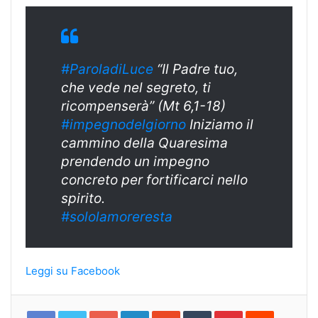
#ParoladiLuce
“Il Padre tuo,
che vede nel segreto, ti
ricompenserà” (Mt 6,1-18)
#
impegnodelgiorn
o
Iniziamo il
cammino della Quaresima
prendendo un impegno
concreto per fortificarci nello
spirito.
#sololamoreresta
Leggi su Facebook
Google+
LinkedIn
StumbleUpon
Tumblr
Pinterest
Reddit