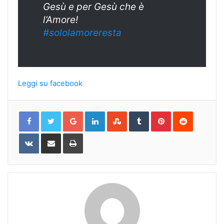
Gesù e per Gesù che è
l’Amore!
#sololamoreresta
Leggi su facebook
Google+
LinkedIn
StumbleUpon
Tumblr
Pinterest
Reddit
VKontakte
Share
Print
via
Email