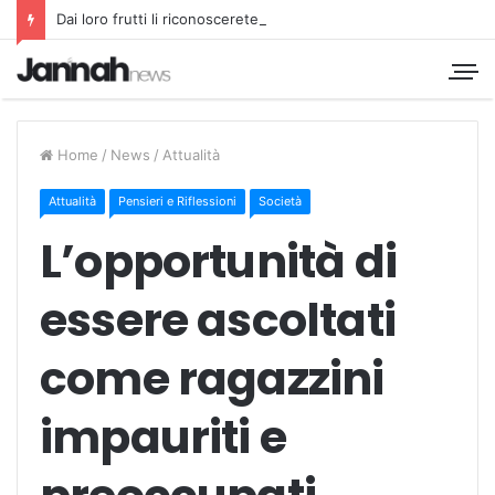
Dai loro frutti li riconoscerete
Home
/
News
/
Attualità
Attualità
Pensieri e Riflessioni
Società
L’opportunità di
essere ascoltati
come ragazzini
impauriti e