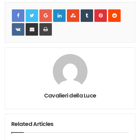
Google+
LinkedIn
StumbleUpon
Tumblr
Pinterest
Reddit
VKontakte
Share
Print
via
Email
Cavalieri della Luce
Related Articles