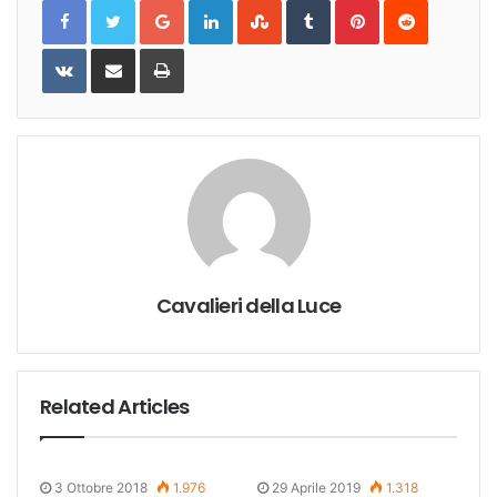
Google+
LinkedIn
StumbleUpon
Tumblr
Pinterest
Reddit
VKontakte
Share
Print
via
Email
Cavalieri della Luce
Related Articles
3 Ottobre 2018
1.976
29 Aprile 2019
1.318