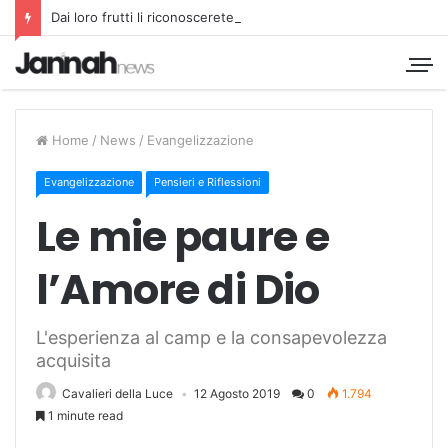
Dai loro frutti li riconoscerete
Home
/
News
/
Evangelizzazione
Evangelizzazione
Pensieri e Riflessioni
Le mie paure e
l’Amore di Dio
L'esperienza al camp e la consapevolezza
acquisita
Cavalieri della Luce
12 Agosto 2019
0
1.794
1 minute read