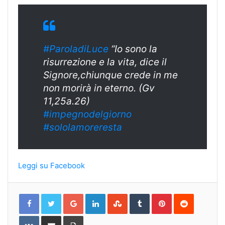
#ParoladiLuce
“Io sono la
risurrezione e la vita, dice il
Signore,chiunqu
e crede in me
non morirà in eterno. (Gv
11,25a.26)
#
impegnodelgiorn
o
#sololamoreresta
Leggi su Facebook
Google+
LinkedIn
StumbleUpon
Tumblr
Pinterest
Reddit
VKontakte
Share
Print
via