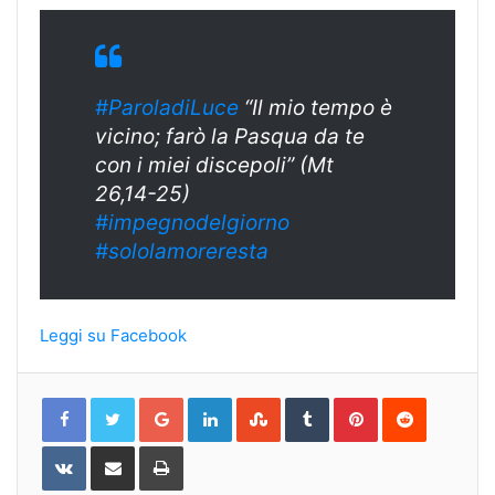
#ParoladiLuce
“Il mio tempo è
vicino; farò la Pasqua da te
con i miei discepoli” (Mt
26,14-25)
#
impegnodelgiorn
o
#sololamoreresta
Leggi su Facebook
Google+
LinkedIn
StumbleUpon
Tumblr
Pinterest
Reddit
VKontakte
Share
Print
via
Email