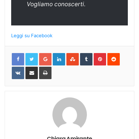
Vogliamo conoscerti.
Leggi su Facebook
Google+
LinkedIn
StumbleUpon
Tumblr
Pinterest
Reddit
VKontakte
Share
Print
via
Email
Chiara Amirante