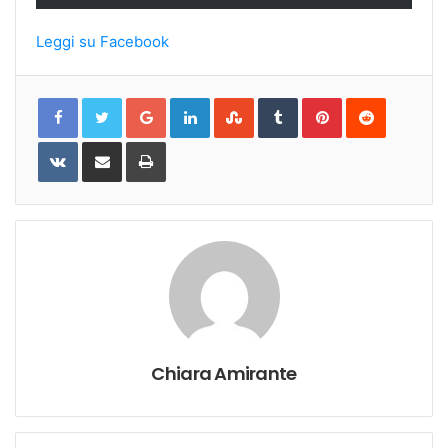
Leggi su Facebook
Google+
LinkedIn
StumbleUpon
Tumblr
Pinterest
Reddit
VKontakte
Share
Print
via
Email
Chiara Amirante