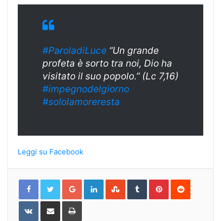
#ParoladiLuce
“Un grande
profeta è sorto tra noi, Dio ha
visitato il suo popolo.” (Lc 7,16)
#
impegnodelgiorn
o
#sololamoreresta
Leggi su Facebook
Google+
LinkedIn
StumbleUpon
Tumblr
Pinterest
Reddit
VKontakte
Share
Print
via
Email