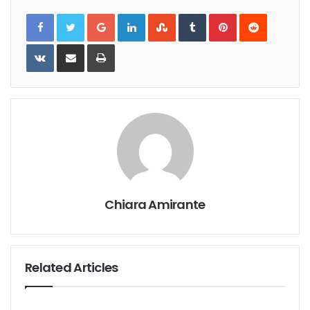
Google+
LinkedIn
StumbleUpon
Tumblr
Pinterest
Reddit
VKontakte
Share
Print
via
Email
Chiara Amirante
Related Articles