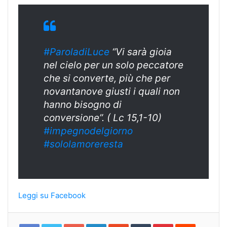
#ParoladiLuce
“Vi sarà gioia
nel cielo per un solo peccatore
che si converte, più che per
novantanove giusti i quali non
hanno bisogno di
conversione”. ( Lc 15,1-10)
#impegnodelgior
no
#sololamorerest
a
Leggi su Facebook
Google+
LinkedIn
StumbleUpon
Tumblr
Pinterest
Reddit