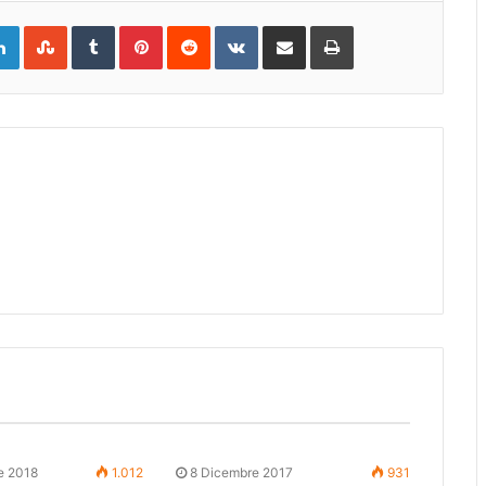
gle+
LinkedIn
StumbleUpon
Tumblr
Pinterest
Reddit
VKontakte
Share
Print
via
Email
e 2018
1.012
8 Dicembre 2017
931