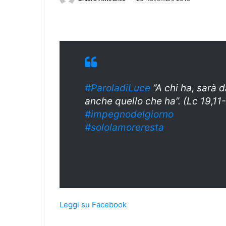
#ParoladiLuce
“A chi ha, sarà d
anche quello che ha”. (Lc 19,11
#impegnodelgior
no
#sololamorerest
a
Leggi su Facebook