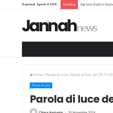
Dai loro frutti li ric
giovedì, Agosto 6 2026
Trending
Home
/
Parola di Luce
/
Parola di luce del 20-11-20
Parola di Luce
Parola di luce d
Chiara Amirante
20 Novembre 2019