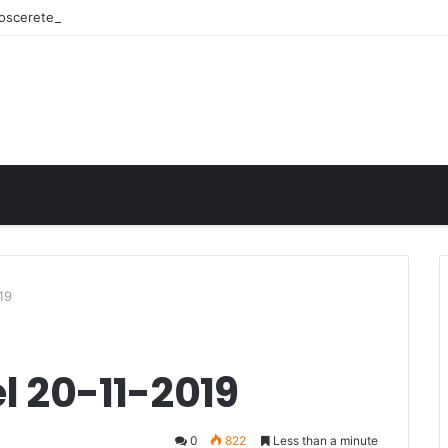
onoscerete
19
el 20-11-2019
0
822
Less than a minute