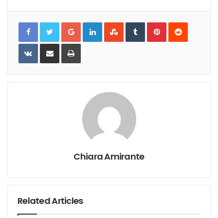
Google+
LinkedIn
StumbleUpon
Tumblr
Pinterest
Reddit
VKontakte
Share
Print
via
Email
Chiara Amirante
Related Articles