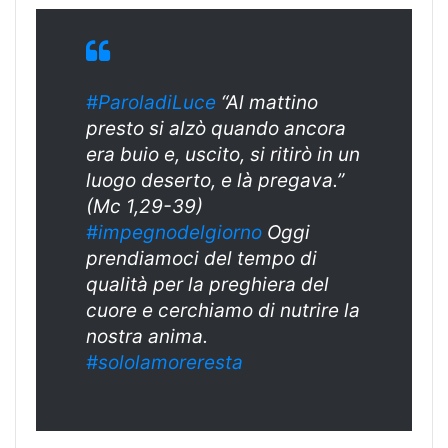
#ParoladiLuce
“Al mattino
presto si alzò quando ancora
era buio e, uscito, si ritirò in un
luogo deserto, e là pregava.”
(Mc 1,29-39)
#impegnodelgior
no
Oggi
prendiamoci del tempo di
qualità per la preghiera del
cuore e cerchiamo di nutrire la
nostra anima.
#sololamorerest
a