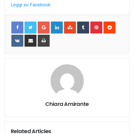
Leggi su Facebook
Google+
LinkedIn
StumbleUpon
Tumblr
Pinterest
Reddit
VKontakte
Share
Print
via
Email
Chiara Amirante
Related Articles