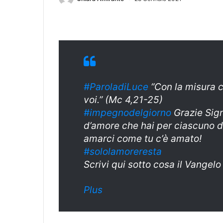
#ParoladiLuce
“Con la misura c
voi.” (Mc 4,21-25)
#
impegnodelgiorn
o
Grazie Sign
d’amore che hai per ciascuno di
amarci come tu c’è amato!
#sololamoreresta
Scrivi qui sotto cosa il Vangelo
Plus