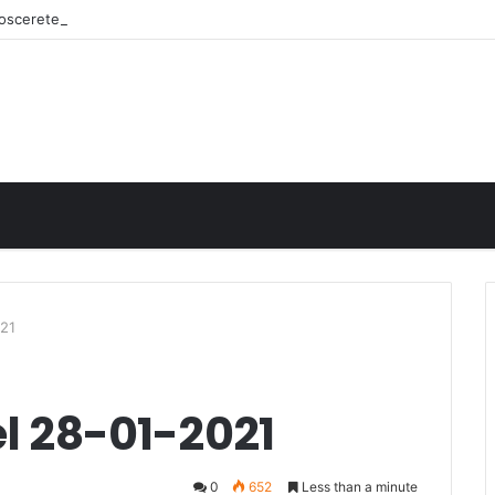
onoscerete
021
el 28-01-2021
0
652
Less than a minute