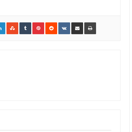
gle+
LinkedIn
StumbleUpon
Tumblr
Pinterest
Reddit
VKontakte
Share
Print
via
Email