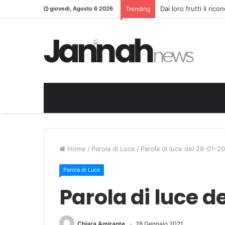
Dai loro frutti li ric
giovedì, Agosto 6 2026
Trending
Home
/
Parola di Luce
/
Parola di luce del 28-01-2
Parola di Luce
Parola di luce d
Chiara Amirante
28 Gennaio 2021