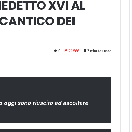
NEDETTO XVI AL
CANTICO DEI
0
21.566
7 minutes read
 oggi sono riuscito ad ascoltare