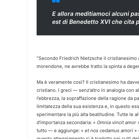
E allora meditiamoci alcuni pa
est
di Benedetto XVI che cita 
“Secondo Friedrich Nietzsche il cristianesimo 
morendone, ne avrebbe tratto la spinta a degen
Ma è veramente così? Il cristianesimo ha davver
cristiano. I greci — senz’altro in analogia con a
l’ebbrezza, la sopraffazione della ragione da pa
limitatezza della sua esistenza e, in questo es
sperimentare la più alta beatitudine. Tutte le alt
d’importanza secondaria: «
Omnia vincit amor
»
tutto — e aggiunge: «
et nos cedamus amori
» 
questo atteggiamento si è tradotto nei culti dell