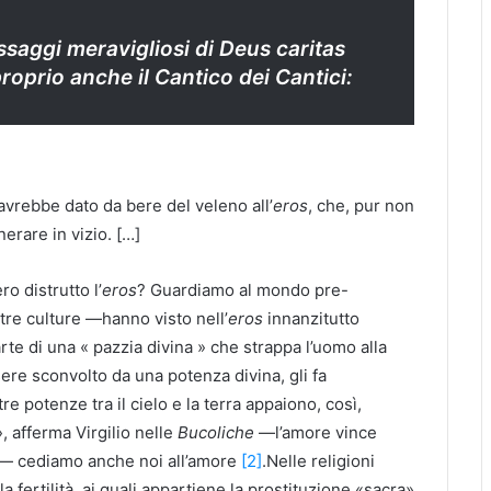
ssaggi meravigliosi di
Deus caritas
proprio anche il
Cantico dei Cantici
:
avrebbe dato da bere del veleno all’
eros
, che, pur non
erare in vizio. […]
o distrutto l’
eros
? Guardiamo al mondo pre-
ltre culture —hanno visto nell’
eros
innanzitutto
rte di una « pazzia divina » che strappa l’uomo alla
sere sconvolto da una potenza divina, gli fa
re potenze tra il cielo e la terra appaiono, così,
, afferma Virgilio nelle
Bucoliche
—l’amore vince
— cediamo anche noi all’amore
[2]
.Nelle religioni
a fertilità, ai quali appartiene la prostituzione «sacra»