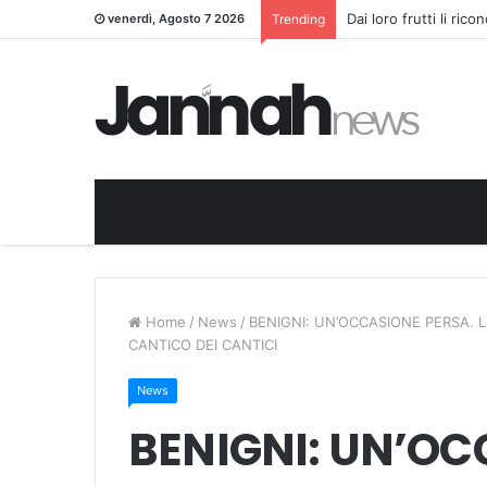
Dai loro frutti li ric
venerdì, Agosto 7 2026
Trending
Home
/
News
/
BENIGNI: UN’OCCASIONE PERSA. 
CANTICO DEI CANTICI
News
BENIGNI: UN’OC