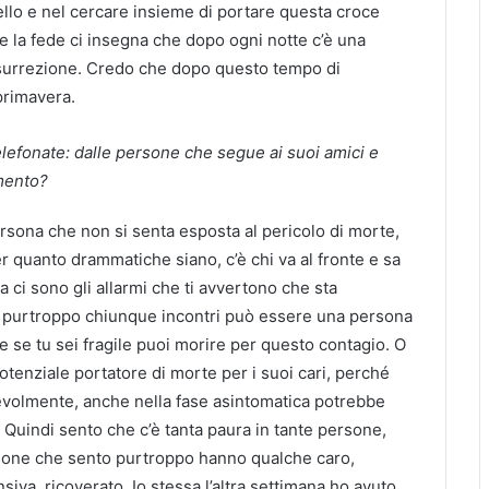
tello e nel cercare insieme di portare questa croce
 la fede ci insegna che dopo ogni notte c’è una
risurrezione. Credo che dopo questo tempo di
primavera.
elefonate: dalle persone che segue ai suoi amici e
omento?
rsona che non si senta esposta al pericolo di morte,
r quanto drammatiche siano, c’è chi va al fronte e sa
ma ci sono gli allarmi che ti avvertono che sta
purtroppo chiunque incontri può essere una persona
 se tu sei fragile puoi morire per questo contagio. O
tenziale portatore di morte per i suoi cari, perché
volmente, anche nella fase asintomatica potrebbe
 Quindi sento che c’è tanta paura in tante persone,
ersone che sento purtroppo hanno qualche caro,
iva, ricoverato. Io stessa l’altra settimana ho avuto