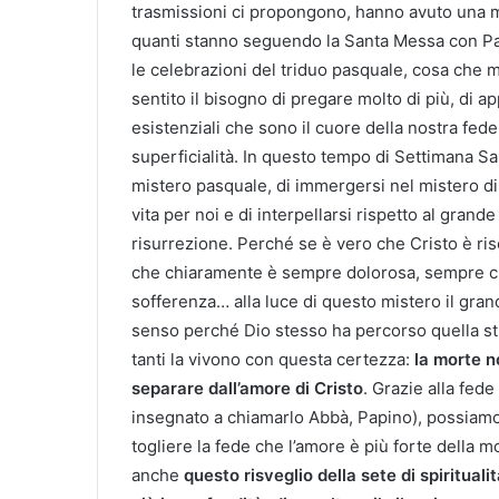
trasmissioni ci propongono, hanno avuto una mag
quanti stanno seguendo la Santa Messa con Pap
le celebrazioni del triduo pasquale, cosa che 
sentito il bisogno di pregare molto di più, di a
esistenziali che sono il cuore della nostra fede
superficialità. In questo tempo di Settimana Sa
mistero pasquale, di immergersi nel mistero d
vita per noi e di interpellarsi rispetto al grand
risurrezione. Perché se è vero che Cristo è ris
che chiaramente è sempre dolorosa, sempre ci fa
sofferenza… alla luce di questo mistero il gra
senso perché Dio stesso ha percorso quella str
tanti la vivono con questa certezza:
la morte n
separare dall’amore di Cristo
. Grazie alla fed
insegnato a chiamarlo Abbà, Papino), possiamo n
togliere la fede che l’amore è più forte della m
anche
questo risveglio della sete di spirituali