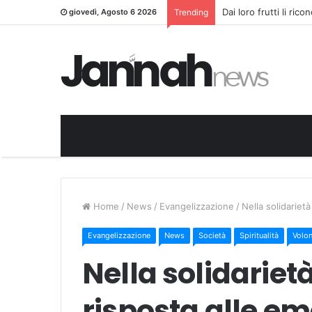
Dai loro frutti li ric
giovedì, Agosto 6 2026
Trending
Home
/
News
/
Evangelizzazione
/
Nella solidariet
Evangelizzazione
News
Società
Spiritualità
Volon
Nella solidariet
risposta alle e