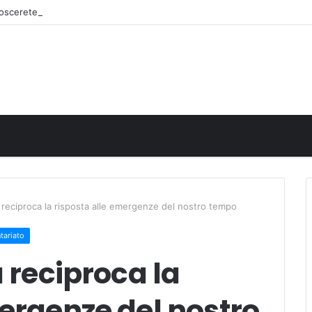
onoscerete
à reciproca la risposta alle emergenze del nostro tempo
tariato
à reciproca la
mergenze del nostro