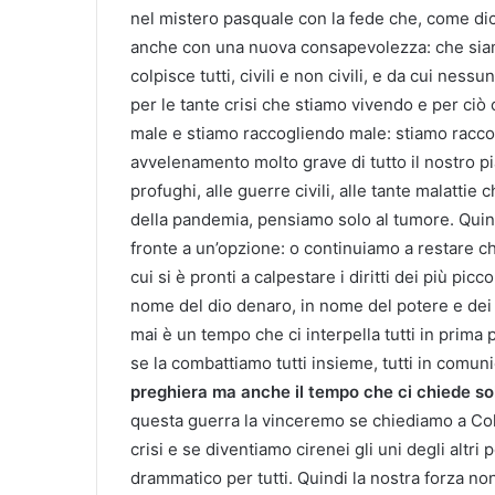
nel mistero pasquale con la fede che, come di
anche con una nuova consapevolezza: che sia
colpisce tutti, civili e non civili, e da cui ne
per le tante crisi che stiamo vivendo e per c
male e stiamo raccogliendo male: stiamo racc
avvelenamento molto grave di tutto il nostro pi
profughi, alle guerre civili, alle tante malatti
della pandemia, pensiamo solo al tumore. Quin
fronte a un’opzione: o continuiamo a restare chi
cui si è pronti a calpestare i diritti dei più picc
nome del dio denaro, in nome del potere e dei
mai è un tempo che ci interpella tutti in prim
se la combattiamo tutti insieme, tutti in comun
preghiera ma anche il tempo che ci chiede soli
questa guerra la vinceremo se chiediamo a Colu
crisi e se diventiamo cirenei gli uni degli altr
drammatico per tutti. Quindi la nostra forza no