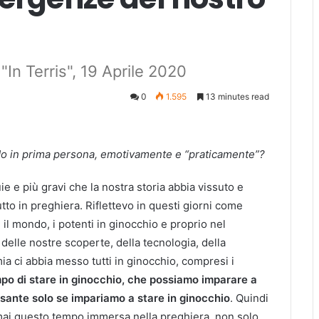
"In Terris", 19 Aprile 2020
0
1.595
13 minutes read
do in prima persona, emotivamente e “praticamente”?
 e più gravi che la nostra storia abbia vissuto e
utto in preghiera. Riflettevo in questi giorni come
il mondo, i potenti in ginocchio e proprio nel
delle nostre scoperte, della tecnologia, della
 ci abbia messo tutti in ginocchio, compresi i
empo di stare in ginocchio, che possiamo imparare a
esante solo se impariamo a stare in ginocchio
. Quindi
 mai questo tempo immersa nella preghiera, non solo