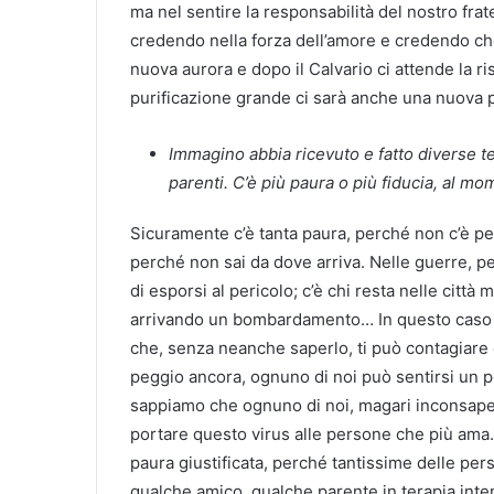
ma nel sentire la responsabilità del nostro fra
credendo nella forza dell’amore e credendo che
nuova aurora e dopo il Calvario ci attende la 
purificazione grande ci sarà anche una nuova 
Immagino abbia ricevuto e fatto diverse t
parenti. C’è più paura o più fiducia, al m
Sicuramente c’è tanta paura, perché non c’è pe
perché non sai da dove arriva. Nelle guerre, pe
di esporsi al pericolo; c’è chi resta nelle città 
arrivando un bombardamento… In questo caso 
che, senza neanche saperlo, ti può contagiare e
peggio ancora, ognuno di noi può sentirsi un po
sappiamo che ognuno di noi, magari inconsape
portare questo virus alle persone che più ama.
paura giustificata, perché tantissime delle p
qualche amico, qualche parente in terapia intens