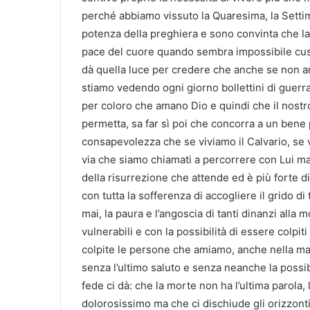
perché abbiamo vissuto la Quaresima, la Setti
potenza della preghiera e sono convinta che la
pace del cuore quando sembra impossibile cust
dà quella luce per credere che anche se non a
stiamo vedendo ogni giorno bollettini di guer
per coloro che amano Dio e quindi che il nostr
permetta, sa far sì poi che concorra a un bene p
consapevolezza che se viviamo il Calvario, se v
via che siamo chiamati a percorrere con Lui ma è
della risurrezione che attende ed è più forte d
con tutta la sofferenza di accogliere il grido di
mai, la paura e l’angoscia di tanti dinanzi alla 
vulnerabili e con la possibilità di essere colpiti 
colpite le persone che amiamo, anche nella ma
senza l’ultimo saluto e senza neanche la possib
fede ci dà: che la morte non ha l’ultima parola,
dolorosissimo ma che ci dischiude gli orizzont