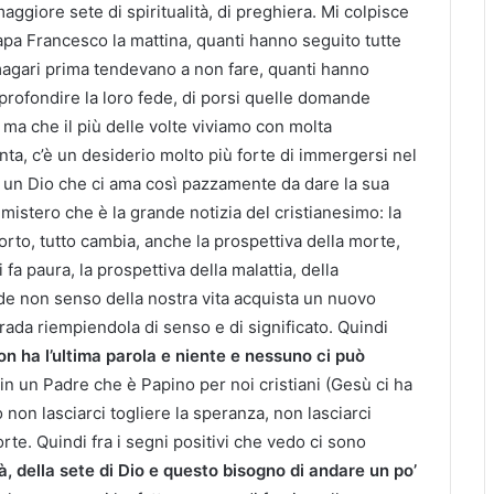
giore sete di spiritualità, di preghiera. Mi colpisce
a Francesco la mattina, quanti hanno seguito tutte
magari prima tendevano a non fare, quanti hanno
pprofondire la loro fede, di porsi quelle domande
 ma che il più delle volte viviamo con molta
nta, c’è un desiderio molto più forte di immergersi nel
i un Dio che ci ama così pazzamente da dare la sua
e mistero che è la grande notizia del cristianesimo: la
orto, tutto cambia, anche la prospettiva della morte,
 paura, la prospettiva della malattia, della
nde non senso della nostra vita acquista un nuovo
ada riempiendola di senso e di significato. Quindi
on ha l’ultima parola e niente e nessuno ci può
e in un Padre che è Papino per noi cristiani (Gesù ci ha
on lasciarci togliere la speranza, non lasciarci
orte. Quindi fra i segni positivi che vedo ci sono
tà, della sete di Dio e questo bisogno di andare un po’