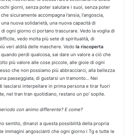
ochi giorni, senza poter salutare i suoi, senza poter
, che sicuramente accompagna l’ansia, l’angoscia,
 una nuova solidarietà, una nuova capacità di
e di ogni giorno ci portano trascurare. Vedo la voglia di
cile, vedo molta più sete di spiritualità, di
più veri aldilà delle maschere. Vedo
la riscoperta
: quando perdi qualcosa, sai dare un valore a ciò che
lto più valore alle cose piccole, alle gioie di ogni
desso che non possiamo più abbracciarci, alla bellezza
e una passeggiata, di gustarsi un tramonto… Nei
 lasciarsi interpellare in prima persona e tirar fuori
e, nel tran tran quotidiano, restano un po’ sopite.
 periodo con animo differente? E come?
ho sentito, dinanzi a questa possibilità della propria
nte immagini angoscianti che ogni giorno i Tg e tutte le