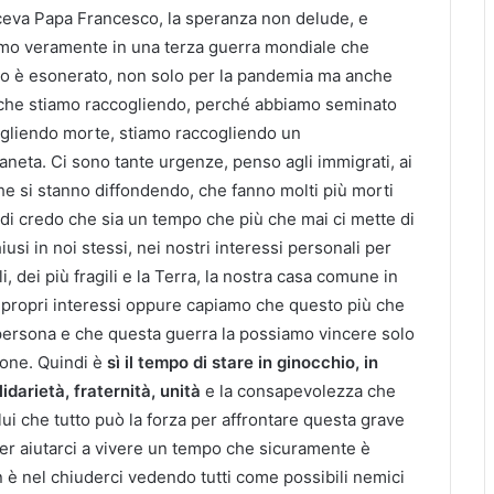
ceva Papa Francesco, la speranza non delude, e
mo veramente in una terza guerra mondiale che
ssuno è esonerato, non solo per la pandemia ma anche
iò che stiamo raccogliendo, perché abbiamo seminato
ogliendo morte, stiamo raccogliendo un
aneta. Ci sono tante urgenze, penso agli immigrati, ai
e che si stanno diffondendo, che fanno molti più morti
di credo che sia un tempo che più che mai ci mette di
usi in noi stessi, nei nostri interessi personali per
oli, dei più fragili e la Terra, la nostra casa comune in
 propri interessi oppure capiamo che questo più che
a persona e che questa guerra la possiamo vincere solo
ione. Quindi è
sì il tempo di stare in ginocchio, in
darietà, fraternità, unità
e la consapevolezza che
i che tutto può la forza per affrontare questa grave
i per aiutarci a vivere un tempo che sicuramente è
n è nel chiuderci vedendo tutti come possibili nemici