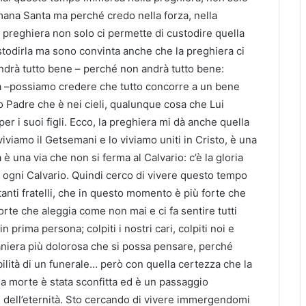
mana Santa ma perché credo nella forza, nella
 preghiera non solo ci permette di custodire quella
odirla ma sono convinta anche che la preghiera ci
ndrà tutto bene – perché non andrà tutto bene:
ra –possiamo credere che tutto concorre a un bene
o Padre che è nei cieli, qualunque cosa che Lui
er i suoi figli. Ecco, la preghiera mi dà anche quella
iviamo il Getsemani e lo viviamo uniti in Cristo, è una
 una via che non si ferma al Calvario: c’è la gloria
i ogni Calvario. Quindi cerco di vivere questo tempo
 tanti fratelli, che in questo momento è più forte che
morte che aleggia come non mai e ci fa sentire tutti
in prima persona; colpiti i nostri cari, colpiti noi e
niera più dolorosa che si possa pensare, perché
ilità di un funerale… però con quella certezza che la
 la morte è stata sconfitta ed è un passaggio
i dell’eternità. Sto cercando di vivere immergendomi